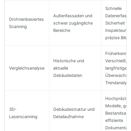
Schnelle
Außenfassaden und
Datenerfass
Drohnenbasiertes
schwer zugängliche
Sicherheit fü
Scanning
Bereiche
Inspekteure,
präzise Bilde
Früherkennu
Historische und
Verschleiß,
Vergleichsanalyse
aktuelle
langfristige
Gebäudedaten
Überwachun
Trendanalys
Hochpräzise
Modelle, ge
3D-
Gebäudestruktur und
Bestandsauf
Laserscanning
Detailaufnahme
effiziente
Dokumentati