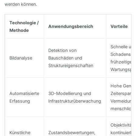
werden können.
Technologie /
Anwendungsbereich
Vorteile
Methode
Schnelle und
Detektion von
Schadensiden
Bildanalyse
Bauschäden und
frühzeitige
Struktureigenschaften
Wartungspl
Hohe Genaui
Automatisierte
3D-Modellierung und
Zeitersparni
Erfassung
Infrastrukturüberwachung
Vermeidung
menschliche
Objektivität,
Künstliche
Zustandsbewertungen,
kontinuierli